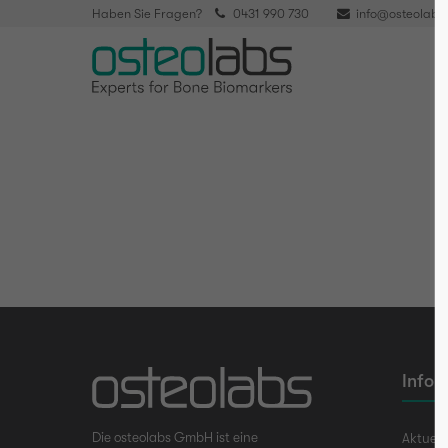
Haben Sie Fragen?
0431 990 730
info@osteolabs
H
Infor
Die osteolabs GmbH ist eine
Aktuell