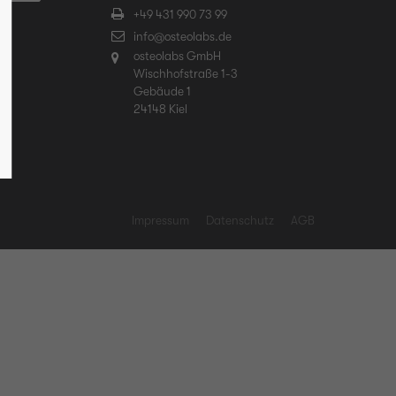
+49 431 990 73 99
info@osteolabs.de
osteolabs GmbH
Wischhofstraße 1-3
Gebäude 1
24148 Kiel
Impressum
Datenschutz
AGB