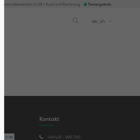
Versandkostenfrei in DE • Kauf auf Rechnung
Testergebnis
es
de_ch
Kontakt
+49 431 - 990 730