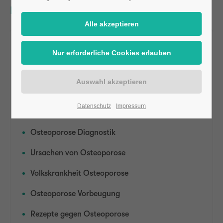
Patienten (Test)
Osteoporose TEST
Ernährung bei Osteoporose
Symptome bei Osteoporose
Datenschutz
Impressum
Partnerärzte
Osteoporose Diagnostik
Ursachen von Osteoporose
Volkskrankheit Osteoporose
Osteoporose Vorbeugung
Rezepte gegen Osteoporose