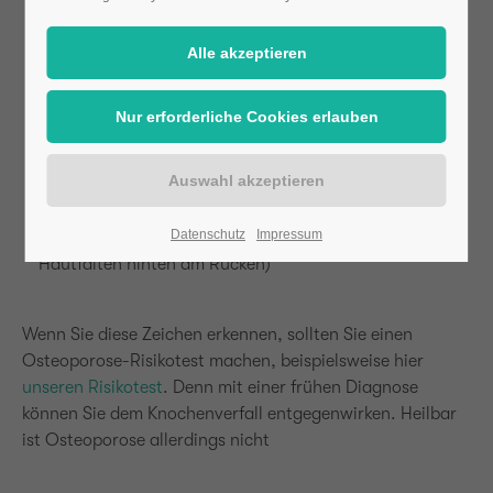
ein zunehmender Rundrücken (Witwenbuckel)
überlange Arme (sie wirken so, weil der Osteoporose-
Patient immer kleiner wird – Schuld ist der
Witwenbuckel)
ein Aufsetzen der Rippen am Becken (verursacht
durch den Rundrücken)
Datenschutz
Impressum
Tannenbaum-Phänomen (schräg verlaufende
Hautfalten hinten am Rücken)
Wenn Sie diese Zeichen erkennen, sollten Sie einen
Osteoporose-Risikotest machen, beispielsweise hier
unseren Risikotest
. Denn mit einer frühen Diagnose
können Sie dem Knochenverfall entgegenwirken. Heilbar
ist Osteoporose allerdings nicht