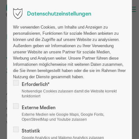
Menu
Datenschutzeinstellungen
Wir verwenden Cookies, um Inhalte und Anzeigen zu
personalisieren, Funktionen für soziale Medien anbieten zu
Patienten (Test)
können und die Zugriffe auf unsere Website zu analysieren.
Außerdem geben wir Informationen zu Ihrer Verwendung
unserer Website an unsere Partner für soziale Medien,
Typische Osteoporose
Werbung und Analysen weiter. Unsere Partner führen diese
Informationen möglicherweise mit weiteren Daten zusammen,
Symptome
die Sie ihnen bereitgestellt haben oder die sie im Rahmen Ihrer
Nutzung der Dienste gesammelt haben.
Erforderlich*
Notwendige Cookies zulassen damit die Website korrekt
Anfangs verläuft der Abbau der Knochen in der Regel
funktioniert
schmerzlos und ohne erkennbare Symptome. Wenn sich
Externe Medien
eine Osteoporose zeigt, ist sie meist schon in einem
Externe Medien wie Google Maps, Google Fonts,
fortgeschrittenen Stadium. Dennoch gibt es ein paar
OpenStreetMap und Youtube zulassen
Warnzeichen, die auf eine Gefährdung hinweisen.
Statistik
akute und chronische Rückenschmerzen
Google Analytics und Matomo Analytics zulassen