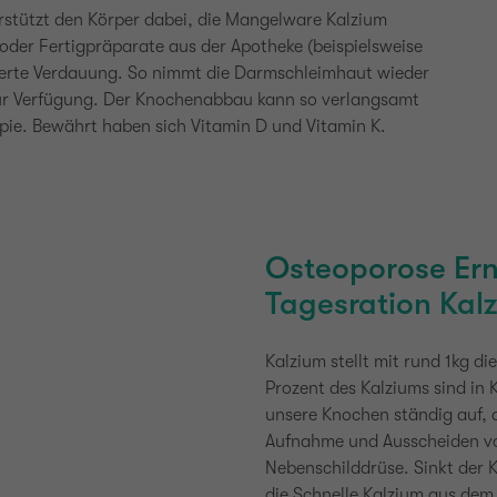
rstützt den Körper dabei, die Mangelware Kalzium
 oder Fertigpräparate aus der Apotheke (beispielsweise
sserte Verdauung. So nimmt die Darmschleimhaut wieder
r zur Verfügung. Der Knochenabbau kann so verlangsamt
pie. Bewährt haben sich Vitamin D und Vitamin K.
Osteoporose Er
Tagesration Kal
Kalzium stellt mit rund 1kg d
Prozent des Kalziums sind in
unsere Knochen ständig auf,
Aufnahme und Ausscheiden v
Nebenschilddrüse. Sinkt der K
die Schnelle Kalzium aus dem