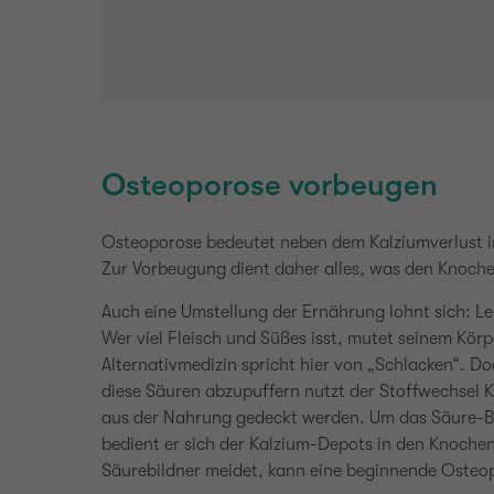
Previous
Next
Osteoporose vorbeugen
Osteoporose bedeutet neben dem Kalziumverlust 
Zur Vorbeugung dient daher alles, was den Knoche
Auch eine Umstellung der Ernährung lohnt sich: L
Wer viel Fleisch und Süßes isst, mutet seinem Kör
Alternativmedizin spricht hier von „Schlacken“. D
diese Säuren abzupuffern nutzt der Stoffwechsel K
aus der Nahrung gedeckt werden. Um das Säure-Ba
bedient er sich der Kalzium-Depots in den Knoche
Säurebildner meidet, kann eine beginnende Oste