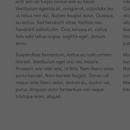
erat sem ac turpis cursus wisi eu lacus.
int
Vestibulum egestas at, congue at, vulputate leo
Qui
ut tellus non dui. Nullam feugiat dolor. Quisque
ali
eu lectus. Sed hendrerit vitae, facilisis nec,
ull
hendrerit sollicitudin. Cras tempus et, varius
Sus
felis odio tellus augue, sagittis eget, dictum
tin
enim.
jus
Suspendisse fermentum, metus eu nulla ornare
Mor
laoreet. Vestibulum eget orci nec mauris.
nun
Praesent wisi nibh wisi, id felis. Nam libero ante,
Nam
porta laoreet. Nam laoreet feugiat. Donec vel
con
neque ante libero dolor, dictum eu, auctor vel,
Mae
purus. Aliquam dolor fermentum nisl neque
Int
tristique enim, aliquet.