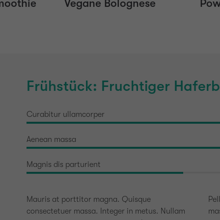
moothie
Vegane Bolognese
Pow
Frühstück: Fruchtiger Haferbr
Curabitur ullamcorper
Aenean massa
Magnis dis parturient
Mauris at porttitor magna. Quisque
Pel
consectetuer massa. Integer in metus. Nullam
mas