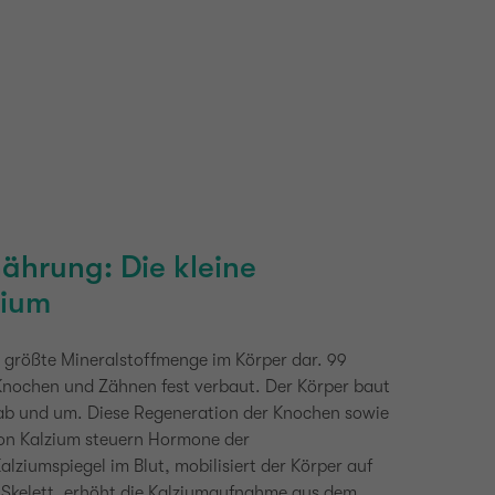
nährung:
Die kleine
zium
ie größte Mineralstoffmenge im Körper dar. 99
 Knochen und Zähnen fest verbaut. Der Körper baut
 ab und um. Diese Regeneration der Knochen sowie
on Kalzium steuern Hormone der
alziumspiegel im Blut, mobilisiert der Körper auf
 Skelett, erhöht die Kalziumaufnahme aus dem