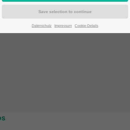
Her initial into the belt
Datenschutz
Impressum
Cookie-Details
ps