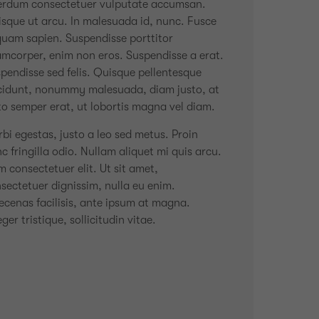
erdum consectetuer vulputate accumsan.
sque ut arcu. In malesuada id, nunc. Fusce
quam sapien. Suspendisse porttitor
amcorper, enim non eros. Suspendisse a erat.
pendisse sed felis. Quisque pellentesque
cidunt, nonummy malesuada, diam justo, at
to semper erat, ut lobortis magna vel diam.
bi egestas, justo a leo sed metus. Proin
c fringilla odio. Nullam aliquet mi quis arcu.
 consectetuer elit. Ut sit amet,
sectetuer dignissim, nulla eu enim.
cenas facilisis, ante ipsum at magna.
eger tristique, sollicitudin vitae.