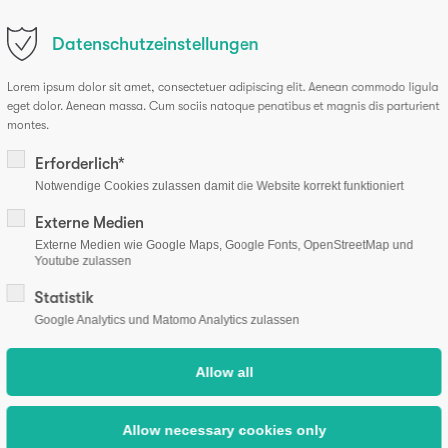
osteolabs.de
Datenschutzeinstellungen
tients
Professionals
Experiences
About us
Sh
Lorem ipsum dolor sit amet, consectetuer adipiscing elit. Aenean commodo ligula
eget dolor. Aenean massa. Cum sociis natoque penatibus et magnis dis parturient
montes.
Erforderlich*
Notwendige Cookies zulassen damit die Website korrekt funktioniert
Externe Medien
Externe Medien wie Google Maps, Google Fonts, OpenStreetMap und
Youtube zulassen
Statistik
Google Analytics und Matomo Analytics zulassen