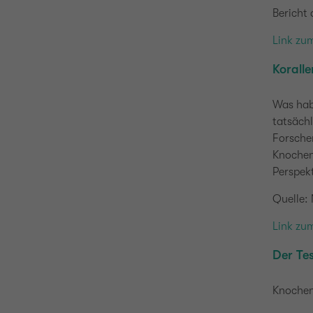
Bericht
Link zu
Korall
Was hab
tatsächl
Forsche
Knochens
Perspekt
Quelle:
Link zu
Der Te
Knochen