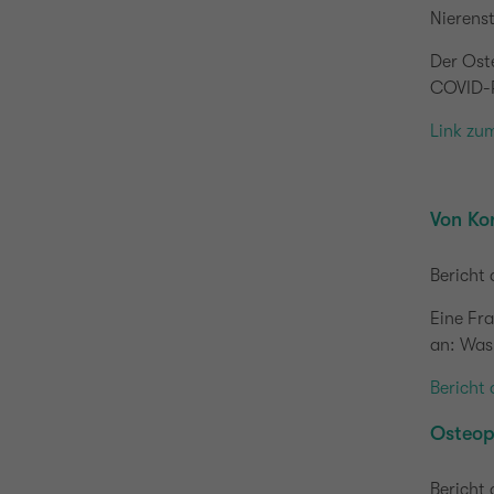
Nierens
Der Oste
COVID-Pa
Link zu
Von Kor
Bericht
Eine Fra
an: Was
Bericht
Osteop
Bericht