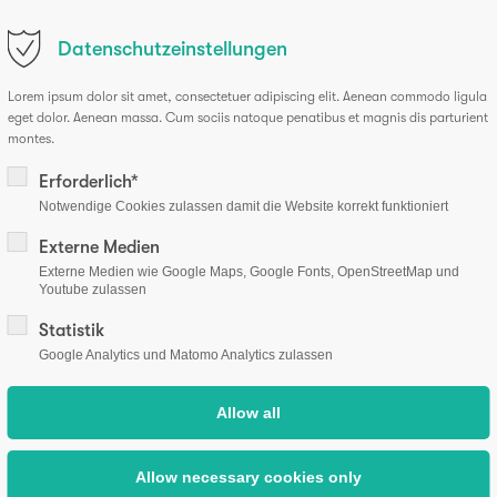
osteolabs.de
Datenschutzeinstellungen
tients
Professionals
Experiences
About us
Sh
Lorem ipsum dolor sit amet, consectetuer adipiscing elit. Aenean commodo ligula
eget dolor. Aenean massa. Cum sociis natoque penatibus et magnis dis parturient
montes.
Erforderlich*
Notwendige Cookies zulassen damit die Website korrekt funktioniert
seberichte
Externe Medien
Externe Medien wie Google Maps, Google Fonts, OpenStreetMap und
Youtube zulassen
rgeist und Mittelstand
Statistik
Google Analytics und Matomo Analytics zulassen
r in der Ausgabe DIE WELT vom 07.12.2020
 von osteolabs weist auf die unheilbare Knochen-Krankheit hin. 
ändischen Beteiligungsgesellschaft Schleswig-Holstein gemeins
aus der Die WELT als PDF