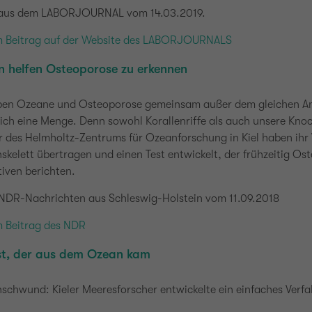
 aus dem LABORJOURNAL vom 14.03.2019.
m Beitrag auf der Website des LABORJOURNALS
en helfen Osteoporose zu erkennen
en Ozeane und Osteoporose gemeinsam außer dem gleichen An
ich eine Menge. Denn sowohl Korallenriffe als auch unsere Knoc
r des Helmholtz-Zentrums für Ozeanforschung in Kiel haben ihr 
kelett übertragen und einen Test entwickelt, der frühzeitig Os
iven berichten.
 NDR-Nachrichten aus Schleswig-Holstein vom 11.09.2018
m Beitrag des NDR
st, der aus dem Ozean kam
schwund: Kieler Meeresforscher entwickelte ein einfaches Verf