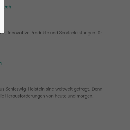
hTech
ab, innovative Produkte und Serviceleistungen für
n
s Schleswig-Holstein sind weltweit gefragt. Denn
die Herausforderungen von heute und morgen.