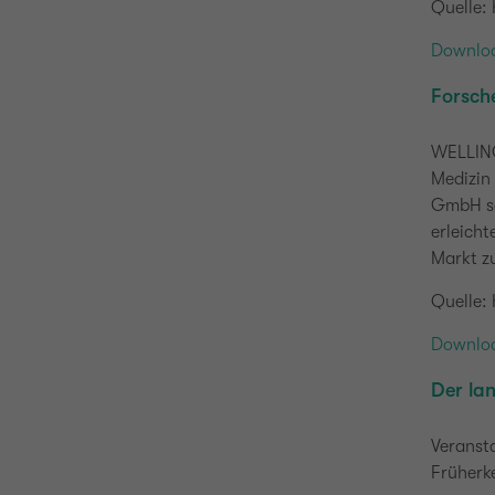
Quelle: 
Downloa
Forsche
WELLING
Medizin
GmbH se
erleicht
Markt z
Quelle:
Downloa
Der la
Veransta
Früherk