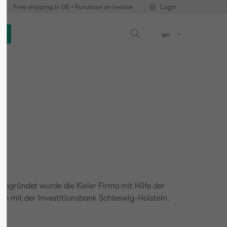
Free shipping in DE • Purchase on invoice
Login
op
en
Gegründet wurde die Kieler Firma mit Hilfe der
am mit der Investitionsbank Schleswig-Holstein.