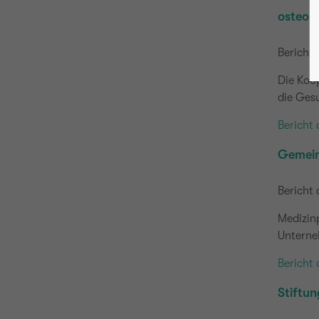
osteol
Bericht 
Die Koop
die Gesu
Bericht 
Gemein
Bericht 
Medizin
Unterne
Bericht 
Stiftun