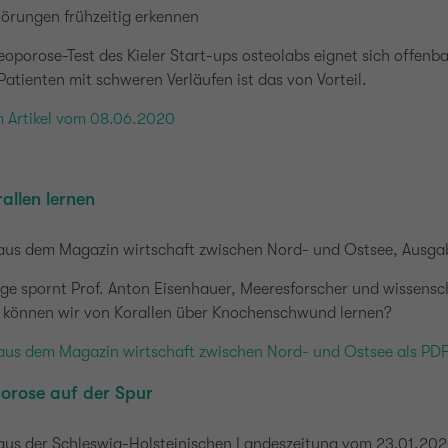
törungen frühzeitig erkennen
oporose-Test des Kieler Start-ups osteolabs eignet sich offenb
tienten mit schweren Verläufen ist das von Vorteil.
m Artikel vom 08.06.2020
allen lernen
 aus dem Magazin wirtschaft zwischen Nord- und Ostsee, Ausgab
ge spornt Prof. Anton Eisenhauer, Meeresforscher und wissensc
 können wir von Korallen über Knochenschwund lernen?
 aus dem Magazin wirtschaft zwischen Nord- und Ostsee als PD
orose auf der Spur
 aus der Schleswig-Holsteinischen Landeszeitung vom 23.01.202