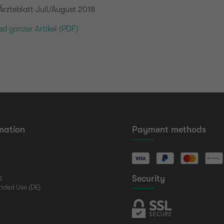
Ärzteblatt Juli/August 2018
d ganzer Artikel (PDF)
mation
Payment methods
g
Security
nded Use (DE)