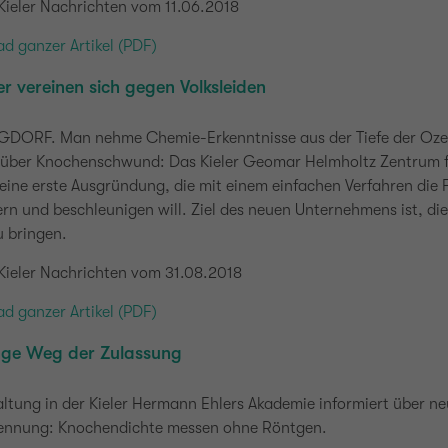
Kieler Nachrichten vom 11.06.2018
d ganzer Artikel (PDF)
r vereinen sich gegen Volksleiden
DORF. Man nehme Chemie-Erkenntnisse aus der Tiefe der Ozea
 über Knochenschwund: Das Kieler Geomar Helmholtz Zentrum fü
ine erste Ausgründung, die mit einem einfachen Verfahren die 
ern und beschleunigen will. Ziel des neuen Unternehmens ist, d
u bringen.
 Kieler Nachrichten vom 31.08.2018
d ganzer Artikel (PDF)
nge Weg der Zulassung
ltung in der Kieler Hermann Ehlers Akademie informiert über n
ennung: Knochendichte messen ohne Röntgen.