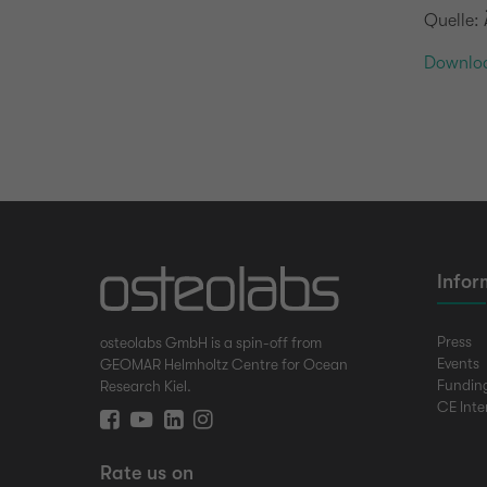
Quelle: 
Downloa
Infor
Press
osteolabs GmbH is a spin-off from
Events
GEOMAR Helmholtz Centre for Ocean
Fundin
Research Kiel.
CE Inte
Rate us on