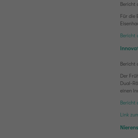
Bericht 
Für die 
Eisenhau
Bericht 
Innovat
Bericht
Der Frü
Dual-Rö
einen I
Bericht 
Link zu
Nierens