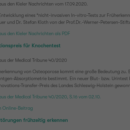
aus den Kieler Nachrichten vom 17.09.2020.
Entwicklung eines "nicht-invasiven In-vitro-Tests zur Früherken
er und Dr. Stefan Kloth von der Prof.Dr.-Werner-Petersen-Stift
aus den Kieler Nachrichten als PDF
ionspreis für Knochentest
 aus der Medical Tribune 40/2020
herkennung von Osteoporose kommt eine große Bedeutung zu. Bis
ntgen-Absorptiometrie bestimmt. Ein neuer Blut- bzw. Urintest
nnovations-Transfer-Preis des Landes Schleswig-Holstein gewon
aus der Medical Tribune 40/2020, S.16 vom 02.10.
m Online-Beitrag
törungen frühzeitig erkennen