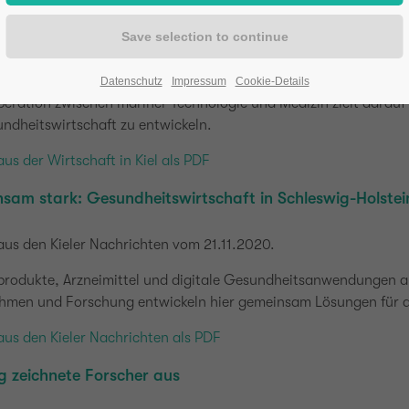
abs ist Forschungspartner im Verbundprojekt BlueHealt
aus der Wirtschaft in Kiel von 12/2020.
Datenschutz
Impressum
Cookie-Details
eration zwischen mariner Technologie und Medizin zielt darauf 
ndheitswirtschaft zu entwickeln.
aus der Wirtschaft in Kiel als PDF
sam stark: Gesundheitswirtschaft in Schleswig-Holstei
aus den Kieler Nachrichten vom 21.11.2020.
produkte, Arzneimittel und digitale Gesundheitsanwendungen au
hmen und Forschung entwickeln hier gemeinsam Lösungen für 
aus den Kieler Nachrichten als PDF
g zeichnete Forscher aus