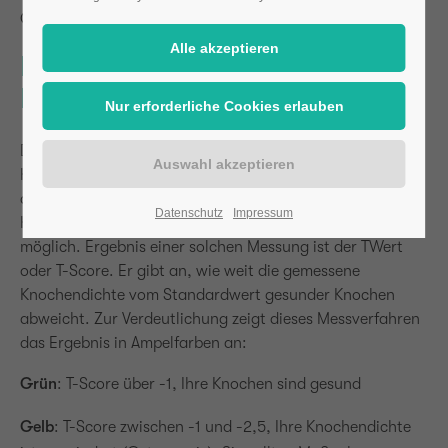
Osteoporose zu erkranken.
Röntgen zur
Knochendichtemessung (DXA)
Die Diagnose einer Osteoporose erfolgt oftmals per
Knochendichtemessung mit Röntgenstrahlen (DXA). Auf
dem Röntgenbild sind Veränderungen in der
Datenschutz
Impressum
Knochenstruktur erst im fortgeschrittenen Stadium
möglich. Ergebnis einer solchen Messung ist der TWert
oder T-Score. Er gibt an, wie weit die gemessene
Knochendichte vom Standardwert gesunder Knochen
abweicht. Zur Verdeutlichung zeigt dieses Messverfahren
das Ergebnis in Ampelfarben an:
Grün
: T-Score über -1, Ihre Knochen sind gesund
Gelb
: T-Score zwischen -1 und -2,5, Ihre Knochendichte