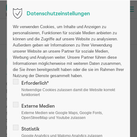
Menu
Datenschutzeinstellungen
osteotest
Patienten
Wir verwenden Cookies, um Inhalte und Anzeigen zu
personalisieren, Funktionen für soziale Medien anbieten zu
Früherkennung & Diagnose
können und die Zugriffe auf unsere Website zu analysieren.
Außerdem geben wir Informationen zu Ihrer Verwendung
unserer Website an unsere Partner für soziale Medien,
Werbung und Analysen weiter. Unsere Partner führen diese
Früherkennung und Diagnose
Informationen möglicherweise mit weiteren Daten zusammen,
die Sie ihnen bereitgestellt haben oder die sie im Rahmen Ihrer
Nutzung der Dienste gesammelt haben.
Erforderlich*
Osteoporose bleibt oft lange Zeit unentdeckt. Erst ein
Notwendige Cookies zulassen damit die Website korrekt
Bruch lässt aufhorchen. Dabei können beispielsweise
funktioniert
ständige Rückenschmerzen bei allen, die über 60 sind, ein
Alarmsignal sein. Unsere Knochen bilden die Grundlage
Externe Medien
für Form und Statik des menschlichen Körpers.
Externe Medien wie Google Maps, Google Fonts,
OpenStreetMap und Youtube zulassen
Schwächelt das Knochengerüst, wirkt sich das zuerst im
Rücken aus. Auch eine Arthrose kann ein Warnsignal sein.
Statistik
Schnell und unkompliziert können Sie das Risiko, an
Google Analytics und Matomo Analytics zulassen